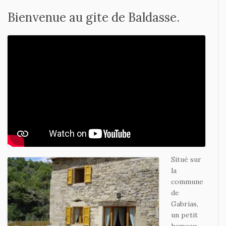
Bienvenue au gite de Baldasse.
Situé sur
la
commune
de
Gabrias,
un petit